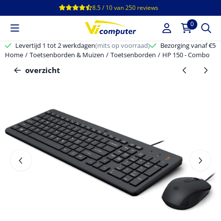
Cookievoorkeuren zijn beschikbaar. Kies instellingen of sta alle c
8.5 / 10
van
250
reviews
0
Levertijd 1 tot 2 werkdagen
(mits op voorraad)
Bezorging vanaf €50,-
Home
/
Toetsenborden & Muizen
/
Toetsenborden
/
HP 150 - Combo
overzicht