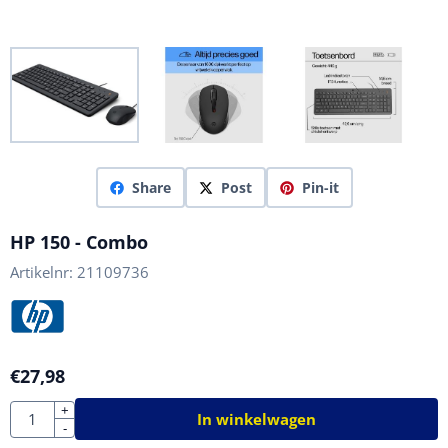
Share
Post
Pin-it
HP 150 - Combo
Artikelnr:
21109736
€
27,98
Aantal
+
In winkelwagen
-