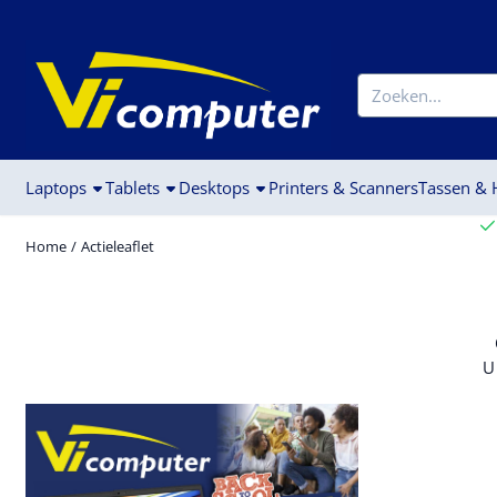
Cookievoorkeuren zijn beschikbaar. Kies instellingen of sta alle c
Zoeken
Laptops
Tablets
Desktops
Printers & Scanners
Tassen &
Home
/
Actieleaflet
U