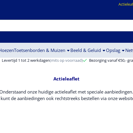
ookies toe.
Actielea
 Hoezen
Toetsenborden & Muizen
Beeld & Geluid
Opslag
Net
Levertijd 1 tot 2 werkdagen
(mits op voorraad)
Bezorging vanaf €50,- gra
Actieleaflet
Onderstaand onze huidige actieleaflet met speciale aanbiedingen
 kunt de aanbiedingen ook rechtstreeks bestellen via onze websit