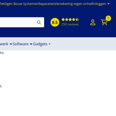
flet
Eigen Bouw Systemen
Reparaties
Verzekering tegen onheil
Inloggen
0
8.5
250 reviews
werk
Software
Gadgets +
tis
.
e.