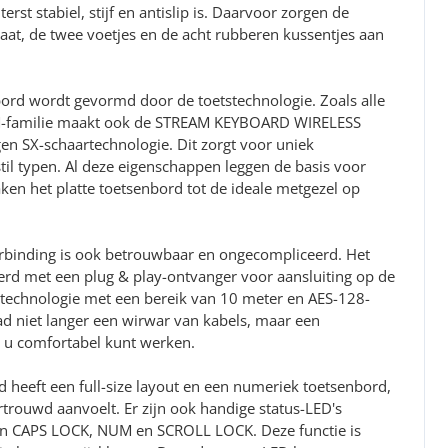
rst stabiel, stijf en antislip is. Daarvoor zorgen de
aat, de twee voetjes en de acht rubberen kussentjes aan
bord wordt gevormd door de toetstechnologie. Zoals alle
M-familie maakt ook de STREAM KEYBOARD WIRELESS
en SX-schaartechnologie. Dit zorgt voor uniek
stil typen. Al deze eigenschappen leggen de basis voor
en het platte toetsenbord tot de ideale metgezel op
rbinding is ook betrouwbaar en ongecompliceerd. Het
erd met een plug & play-ontvanger voor aansluiting op de
 technologie met een bereik van 10 meter en AES-128-
ad niet langer een wirwar van kabels, maar een
 u comfortabel kunt werken.
heeft een full-size layout en een numeriek toetsenbord,
rouwd aanvoelt. Er zijn ook handige status-LED's
sen CAPS LOCK, NUM en SCROLL LOCK. Deze functie is