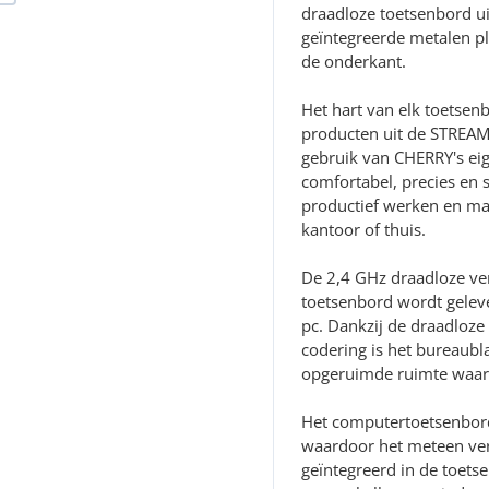
draadloze toetsenbord uite
geïntegreerde metalen pl
de onderkant.
Het hart van elk toetsen
producten uit de STREA
gebruik van CHERRY's eig
comfortabel, precies en 
productief werken en mak
kantoor of thuis.
De 2,4 GHz draadloze ve
toetsenbord wordt gelev
pc. Dankzij de draadloze
codering is het bureaubl
opgeruimde ruimte waar
Het computertoetsenbord 
waardoor het meteen vert
geïntegreerd in de toet