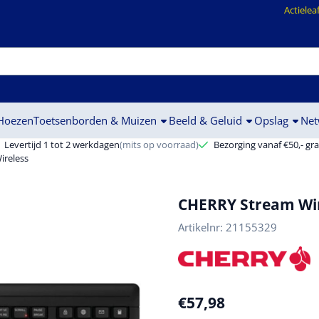
ookies toe.
Actielea
 Hoezen
Toetsenborden & Muizen
Beeld & Geluid
Opslag
Net
Levertijd 1 tot 2 werkdagen
(mits op voorraad)
Bezorging vanaf €50,- gra
ireless
CHERRY Stream Wir
Artikelnr:
21155329
€
57,98