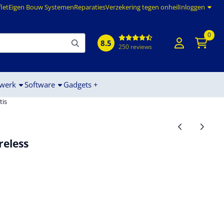
flet
Eigen Bouw Systemen
Reparaties
Verzekering tegen onheil
Inloggen
0
8.5
250 reviews
werk
Software
Gadgets +
tis
eless