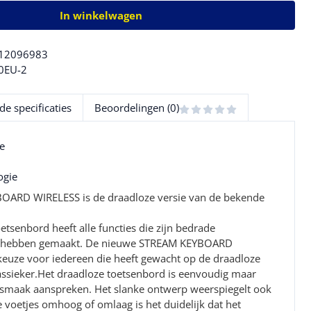
In winkelwagen
12096983
0EU-2
de specificaties
Beoordelingen (0)
e
ogie
ARD WIRELESS is de draadloze versie van de bekende
tsenbord heeft alle functies die zijn bedrade
r hebben gemaakt. De nieuwe STREAM KEYBOARD
keuze voor iedereen die heeft gewacht op de draadloze
assieker.Het draadloze toetsenbord is eenvoudig maar
e smaak aanspreken. Het slanke ontwerp weerspiegelt ook
e voetjes omhoog of omlaag is het duidelijk dat het