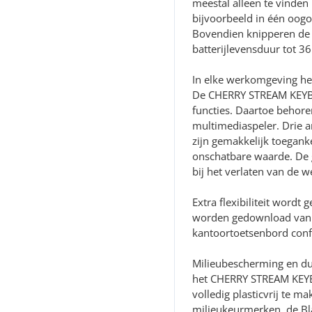
meestal alleen te vinden 
bijvoorbeeld in één oogop
Bovendien knipperen de 
batterijlevensduur tot 3
In elke werkomgeving he
De CHERRY STREAM KEYBOA
functies. Daartoe behore
multimediaspeler. Drie 
zijn gemakkelijk toeganke
onschatbare waarde. De 
bij het verlaten van de w
Extra flexibiliteit word
worden gedownload van w
kantoortoetsenbord confi
Milieubescherming en du
het CHERRY STREAM KEYB
volledig plasticvrij te m
milieukeurmerken, de Bl