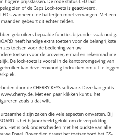
in hogere prijsklassen. De rode status-LED laat
slag zien of de Caps Lock-toets is geactiveerd.
LED's wanneer u de batterijen moet vervangen. Met een
6 maanden gebeurt dit echter zelden.
bben gebruikers bepaalde functies bijzonder vaak nodig.
RD heeft handige extra toetsen voor de belangrijkste
n zes toetsen voor de bediening van uw
andere toetsen voor de browser, e-mail en rekenmachine
lijk. De lock-toets is vooral in de kantooromgeving van
gebruiker kan deze eenvoudig indrukken om uit te loggen
erkplek.
t geboden door de CHERRY KEYS software. Deze kan gratis
ww.cherry.de. Met een paar klikken kunt u het
gureren zoals u dat wilt.
urzaamheid zijn zaken die vele aspecten omvatten. Bij
OARD is het bijvoorbeeld gelukt om de verpakking
aken. Het is ook onderscheiden met het oudste van alle
auwe Engel. Bovendien draagt het toetsenbord het GS-