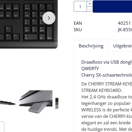
Aantal
+
-
EAN
40251
SKU
JK-855
Beschrijving
Uitgebrei
Draadloos via USB dongl
QWERTY
Cherry SX-schaartechnol
De CHERRY STREAM KEYBO
STREAM KEYBOARD.
Het 2,4 GHz draadloze toe
tegenhanger zo populai
WIRELESS is de perfecte 
versie van de CHERRY-kl
elegant en zal een bred
t
de huidige trends. Met d