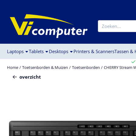
Cookievoorkeuren zijn beschikbaar. Kies instellingen of sta alle c
Zoeken
Laptops
Tablets
Desktops
Printers & Scanners
Tassen &
Home
/
Toetsenborden & Muizen
/
Toetsenborden
/
CHERRY Stream W
overzicht