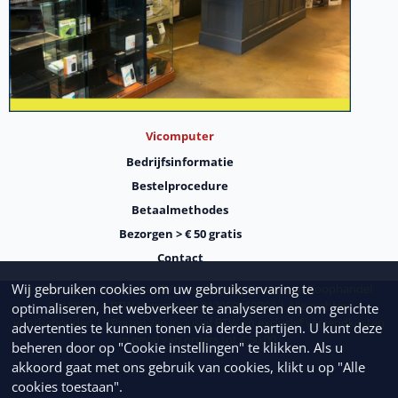
Vicomputer
Bedrijfsinformatie
Bestelprocedure
Betaalmethodes
Bezorgen > € 50 gratis
Contact
Wij gebruiken cookies om uw gebruikservaring te
© 2003-
2026
Vicomputer BV | Inschrijving Kamer van Koophandel
30188091 | BTW nummer NL812050460B01 | Alle rechten
optimaliseren, het webverkeer te analyseren en om gerichte
voorbehouden | *Prijzen zijn inclusief BTW en exclusief verzendkosten
advertenties te kunnen tonen via derde partijen. U kunt deze
in geval van orders tot € 50,00.
beheren door op "Cookie instellingen" te klikken. Als u
Wat andere mensen zochten:
Computer Ede
|
Computershop Ede
|
Computerwinkel Ede
|
Laptop kopen
akkoord gaat met ons gebruik van cookies, klikt u op "Alle
Ede
|
Computer kopen Ede
|
Computer Waalwijk
|
Computer kopen Waalwijk
|
Computerwinkel Waalwijk
|
Laptop
kopen Waalwijk
|
Laptop reparatie Waalwijk
|
Computer Wageningen
|
Computershop Wageningen
|
cookies toestaan".
Computerwinkel Wageningen
|
Laptop kopen Wageningen
|
Computer kopen Wageningen
|
Beveiligen smart
apparaten
|
De voordelen van een MacBook
|
Ergonomische producten
|
Uw laptop sneller maken
|
Einde