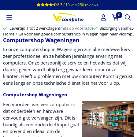
Cookievoorkeuren zijn beschikbaar. Kies instellingen of sta alle c
8.5 / 10
van
250
reviews
0
Levertijd 1 tot 2 werkdagen
(mits op voorraad)
Bezorging vanaf €50,-
Home
/
Ga voor een goede computershop in Wageningen naar Vicomput
Computershop Wageningen
In onze computershop in Wageningen zijn alle medewerkers
zeer professioneel en ze hebben jarenlange ervaring met
computers. Onze persoonlijke service en het advies dat wij
daarbij geven wordt altijd erg gewaardeerd door onze
klanten. Heeft u problemen met uw computer? Komt u gerust
eens langs en onze technische dienst lost het voor u op.
Computershop Wageningen
Een voordeel van een computer is
dat onderdelen en hardware
eenvoudig te vervangen zijn. Dit is
handig als een onderdeel kapot gaat
en bovendien ideaal om de