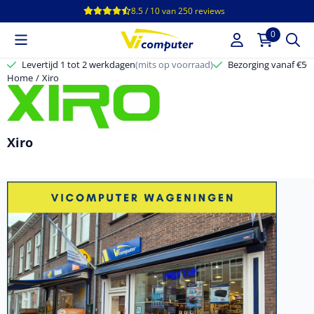
Cookievoorkeuren zijn beschikbaar. Kies instellingen of sta alle c
8.5 / 10
van
250
reviews
0
Levertijd 1 tot 2 werkdagen
(mits op voorraad)
Bezorging vanaf €50,-
Home
/
Xiro
Xiro