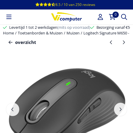
Cookievoorkeuren zijn beschikbaar. Kies instellingen of sta alle c
8.5 / 10
van
250
reviews
0
Levertijd 1 tot 2 werkdagen
(mits op voorraad)
Bezorging vanaf €50,-
Home
/
Toetsenborden & Muizen
/
Muizen
/
Logitech Signature M650 - Op
overzicht