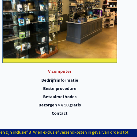
Vicomputer
Bedrijfsinformatie
Bestelprocedure
Betaalmethodes
Bezorgen > € 50 gratis
Contact
ijn inclusief BTW en exclusief verzendkosten in geval van orders tot