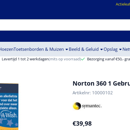
ookies toe.
Actielea
 Hoezen
Toetsenborden & Muizen
Beeld & Geluid
Opslag
Net
Levertijd 1 tot 2 werkdagen
(mits op voorraad)
Bezorging vanaf €50,- gra
Norton 360 1 Gebr
Artikelnr:
10000102
€
39,98