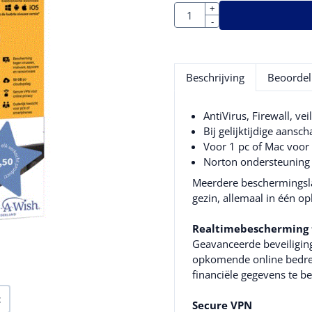
Aantal
+
-
Beschrijving
Beoordel
AntiVirus, Firewall, vei
Bij gelijktijdige aansc
Voor 1 pc of Mac voor 
Norton ondersteuning 
Meerdere beschermingsla
gezin, allemaal in één op
Realtimebescherming 
Geavanceerde beveiliging
opkomende online bedreig
financiële gegevens te b
t
Secure VPN