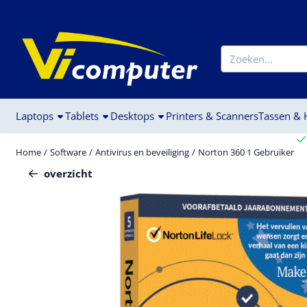
Cookievoorkeuren zijn beschikbaar. Kies instellingen of sta alle c
Zoeken
Laptops
Tablets
Desktops
Printers & Scanners
Tassen &
Home
/
Software
/
Antivirus en beveiliging
/
Norton 360 1 Gebruiker
overzicht