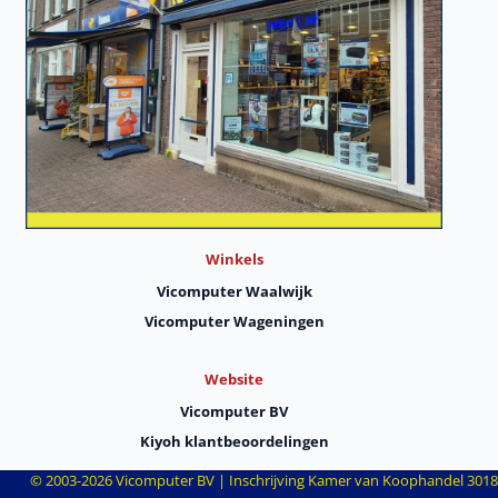
Winkels
Vicomputer Waalwijk
Vicomputer Wageningen
Website
Vicomputer BV
Kiyoh klantbeoordelingen
© 2003-
2026
Vicomputer BV | Inschrijving Kamer van Koophandel 30188