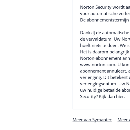
Norton Security wordt a
voor automatische verle
De abonnementstermijn vo
Dankzij de automatische 
de vervaldatum. Uw Nort
hoeft niets te doen. We 
Het is daarom belangrijk
Norton-abonnement annul
www.norton.com. U kunt
abonnement annuleert, a
verlenging. Dit beteken
verlengingsdatum. Uw No
uw huidige betaalde abo
Security? Kijk dan
hier
.
Meer van Symantec
|
Meer v