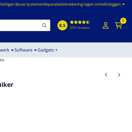
flet
Eigen Bouw Systemen
Reparaties
Verzekering tegen onheil
Inloggen
0
8.5
250 reviews
werk
Software
Gadgets +
tis
uiker