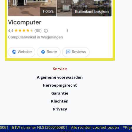
Service
Algemene voorwaarden
Herroepingsrecht
Garantie
Klachten
Privacy
091 | BTW nummer NL812050460B01 | Alle rechten voorbehouden | *Prijzen z