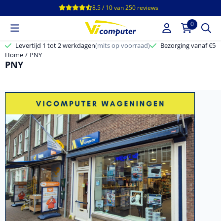
Cookievoorkeuren zijn beschikbaar. Kies instellingen of sta alle c
8.5 / 10
van
250
reviews
0
Levertijd 1 tot 2 werkdagen
(mits op voorraad)
Bezorging vanaf €50,-
Home
/
PNY
PNY