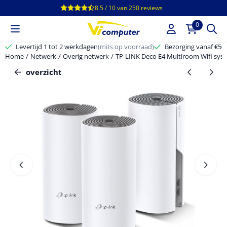
Cookievoorkeuren zijn beschikbaar. Kies instellingen of sta alle c
8.5 / 10
van
250
reviews
0
Levertijd 1 tot 2 werkdagen
(mits op voorraad)
Bezorging vanaf €50,-
Home
/
Netwerk
/
Overig netwerk
/
TP-LINK Deco E4 Multiroom Wifi syst
overzicht