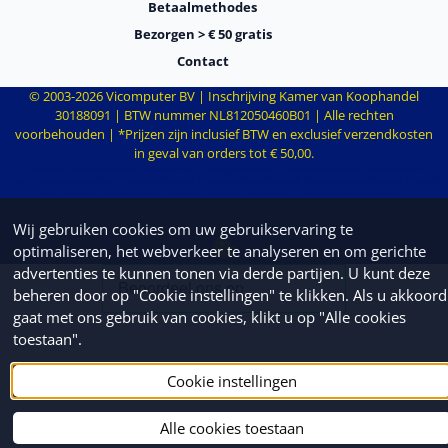
Betaalmethodes
Bezorgen > € 50 gratis
Contact
© 2003-
2026
Vicomputer BV | Inschrijving Kamer van Koophandel
30188091 | BTW nummer NL812050460B01 | Alle rechten
voorbehouden | *Prijzen zijn inclusief BTW en exclusief verzendkosten
in geval van orders tot € 50,00.
Wat andere mensen zochten:
Computer Ede
|
Computershop Ede
|
Computerwinkel Ede
|
Laptop kopen
Ede
|
Computer kopen Ede
|
Computer Waalwijk
|
Computer kopen Waalwijk
|
Computerwinkel Waalwijk
|
Laptop
kopen Waalwijk
|
Laptop reparatie Waalwijk
|
Computer Wageningen
|
Computershop Wageningen
|
Computerwinkel Wageningen
|
Laptop kopen Wageningen
|
Computer kopen Wageningen
|
Beveiligen smart
apparaten
|
De voordelen van een MacBook
|
Ergonomische producten
|
Uw laptop sneller maken
|
Einde
Wij gebruiken cookies om uw gebruikservaring te
Windows 7
|
Einde Windows 10
optimaliseren, het webverkeer te analyseren en om gerichte
advertenties te kunnen tonen via derde partijen. U kunt deze
beheren door op "Cookie instellingen" te klikken. Als u akkoord
gaat met ons gebruik van cookies, klikt u op "Alle cookies
toestaan".
Cookie instellingen
Alle cookies toestaan