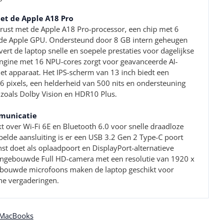
met de Apple A18 Pro
rust met de Apple A18 Pro-processor, een chip met 6
rde Apple GPU. Ondersteund door 8 GB intern geheugen
ert de laptop snelle en soepele prestaties voor dagelijkse
Engine met 16 NPU-cores zorgt voor geavanceerde AI-
 het apparaat. Het IPS-scherm van 13 inch biedt een
6 pixels, een helderheid van 500 nits en ondersteuning
zoals Dolby Vision en HDR10 Plus.
mmunicatie
 over Wi-Fi 6E en Bluetooth 6.0 voor snelle draadloze
elde aansluiting is er een USB 3.2 Gen 2 Type-C poort
nst doet als oplaadpoort en DisplayPort-alternatieve
ngebouwde Full HD-camera met een resolutie van 1920 x
ebouwde microfoons maken de laptop geschikt voor
ne vergaderingen.
 MacBooks