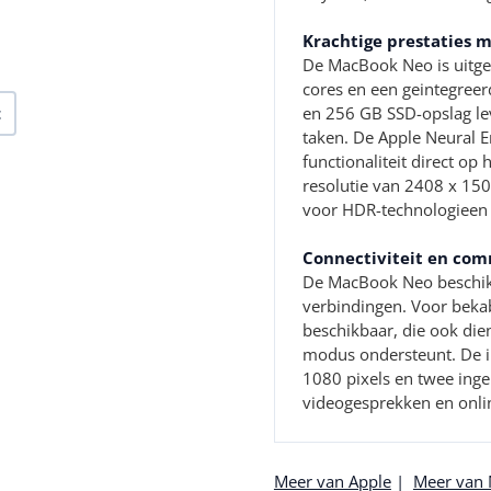
Krachtige prestaties 
De MacBook Neo is uitge
cores en een geintegree
en 256 GB SSD-opslag lev
t
taken. De Apple Neural 
functionaliteit direct op
resolutie van 2408 x 150
voor HDR-technologieen 
Connectiviteit en co
De MacBook Neo beschikt
verbindingen. Voor bekab
beschikbaar, die ook die
modus ondersteunt. De i
1080 pixels en twee ing
videogesprekken en onli
Meer van Apple
|
Meer van