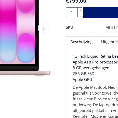
€
799,00
Aantal
+
-
SKU
MHFH
Beschrijving
Uitgebrei
13 inch Liquid Retina b
Apple A18 Pro processor
8 GB werkgeheugen
256 GB SSD
Apple GPU
De Apple MacBook Neo (20
geschikt is voor zowel th
frisse kleur Blos en wee
onderweg. De laptop dra
uitgebreid pakket aan vo
Keynote, iMovie en Gara