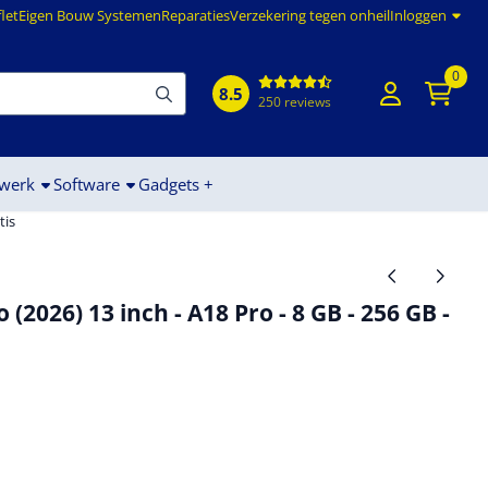
flet
Eigen Bouw Systemen
Reparaties
Verzekering tegen onheil
Inloggen
0
8.5
250 reviews
werk
Software
Gadgets +
tis
2026) 13 inch - A18 Pro - 8 GB - 256 GB -