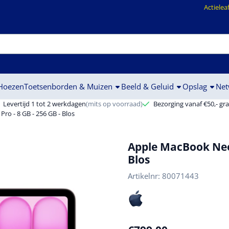
ookies toe.
Actielea
 Hoezen
Toetsenborden & Muizen
Beeld & Geluid
Opslag
Net
Levertijd 1 tot 2 werkdagen
(mits op voorraad)
Bezorging vanaf €50,- gra
ro - 8 GB - 256 GB - Blos
Apple MacBook Neo (
Blos
Artikelnr:
80071443