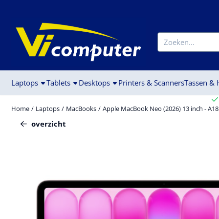
Cookievoorkeuren zijn beschikbaar. Kies instellingen of sta alle c
Zoeken
Laptops
Tablets
Desktops
Printers & Scanners
Tassen &
Home
/
Laptops
/
MacBooks
/
Apple MacBook Neo (2026) 13 inch - A18 P
overzicht