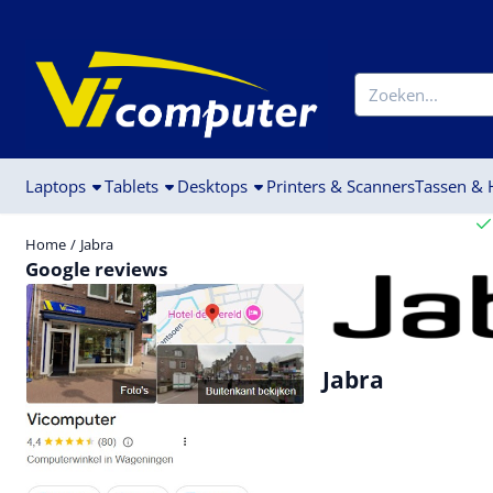
Cookievoorkeuren zijn beschikbaar. Kies instellingen of sta alle c
Zoeken
Laptops
Tablets
Desktops
Printers & Scanners
Tassen &
Home
/
Jabra
Google reviews
Jabra