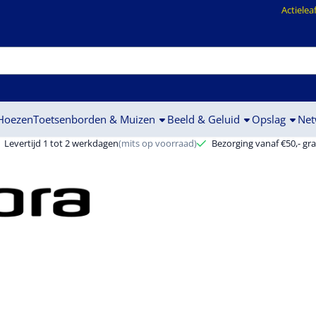
ookies toe.
Actielea
 Hoezen
Toetsenborden & Muizen
Beeld & Geluid
Opslag
Net
Levertijd 1 tot 2 werkdagen
(mits op voorraad)
Bezorging vanaf €50,- gra