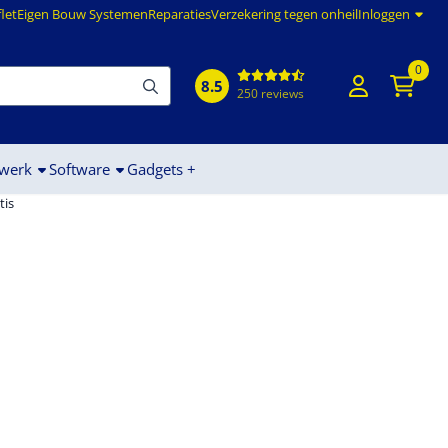
flet
Eigen Bouw Systemen
Reparaties
Verzekering tegen onheil
Inloggen
0
8.5
250 reviews
werk
Software
Gadgets +
tis