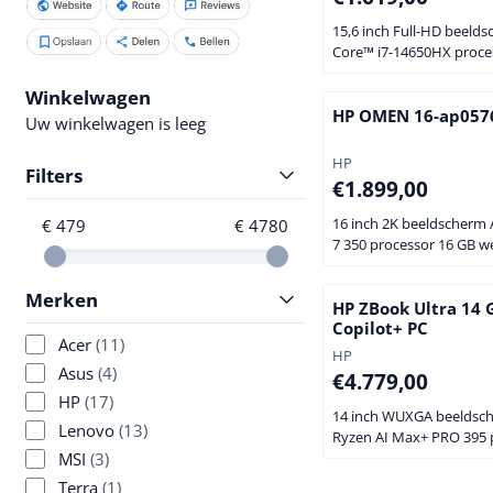
15,6 inch Full-HD beeld
Core™ i7-14650HX proce
werkgeheugen 1 TB SSD
GeForce RTX™ 5070 - 8 GB Verdedig
Winkelwagen
eer en versla je vijanden
HP OMEN 16-ap057
Uw winkelwagen is leeg
innerlijke kracht en erf d
draak. Hanteer het Drag
Merk:
HP
Filters
doordrenkt met oude kr
Prijs: 1 899,00
€1.899,00
runen van slashes, en ve
vijand met de legendari
16 inch 2K beeldscherm
€ 479
€ 4780
15...
7 350 processor 16 GB 
1 TB SSD NVIDIA® GeFo
5070 - 8 GB Met AI techn
Merken
betere prestaties De HP OMEN 16-
HP ZBook Ultra 14 
Copilot+ PC
ap0576nd is een krachti
Acer
(11)
gaminglaptop ontworpe
Merk:
HP
gamers en creators die t
Asus
(4)
Prijs: 4 779,00
€4.779,00
eisen. Aangedreven doo
HP
(17)
geavanceerde AMD Ryzen
14 inch WUXGA beelds
Lenovo
(13)
processor met een kloks
Ryzen AI Max+ PRO 395 
2...
MSI
(3)
GB werkgeheugen 1 TB 
Radeon™ 8060S (onboard) De
Terra
(1)