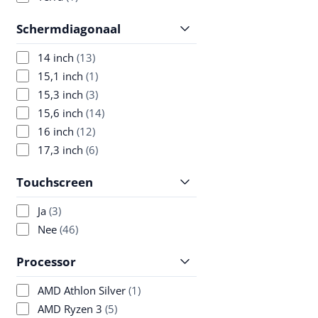
ZBook Ultra 14 G1a is ee
ultradraagbaar mobiel w
Schermdiagonaal
ontworpen voor veeleis
professionals die toppre
14 inch
(13)
hebben in een compact 
Aangedreven door de A
15,1 inch
(1)
Max+ PRO 395 processor 
15,3 inch
(3)
15,6 inch
(14)
16 inch
(12)
17,3 inch
(6)
Touchscreen
Ja
(3)
Nee
(46)
Processor
AMD Athlon Silver
(1)
AMD Ryzen 3
(5)