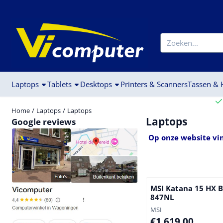
Cookievoorkeuren zijn beschikbaar. Kies instellingen of sta alle c
Zoeken
Laptops
Tablets
Desktops
Printers & Scanners
Tassen &
Home
/
Laptops
/
Laptops
Laptops
Google reviews
Op onze website vin
MSI Katana 15 HX 
847NL
Merk:
MSI
Prijs: 1 619,00
€1.619,00