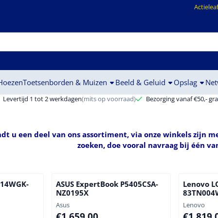
ookies toe.
Actielea
 Hoezen
Toetsenborden & Muizen
Beeld & Geluid
Opslag
Net
Levertijd 1 tot 2 werkdagen
(mits op voorraad)
Bezorging vanaf €50,- gra
dt u een deel van ons assortiment, via onze winkels zijn me
zoeken, doe vooral navraag bij één va
B14WGK-
ASUS ExpertBook P5405CSA-
Lenovo L
NZ0195X
83TN00
Merk:
Merk:
Asus
Lenovo
Prijs: 1 659,00
Prijs: 1 8
€1.659,00
€1.819,