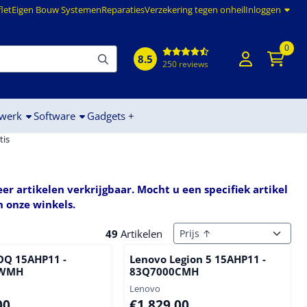
flet
Eigen Bouw Systemen
Reparaties
Verzekering tegen onheil
Inloggen
0
8.5
250 reviews
werk
Software
Gadgets +
tis
er artikelen verkrijgbaar. Mocht u een specifiek artikel
n onze winkels.
Sorteermethode
49
Artikelen
OQ 15AHP11 -
Lenovo Legion 5 15AHP11 -
4WMH
83Q7000CMH
Merk:
Lenovo
19,00
Prijs: 1 829,00
00
€1.829,00