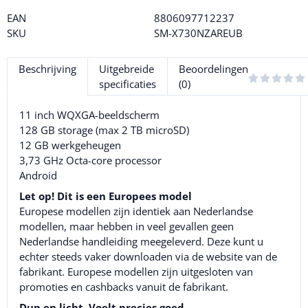
EAN
8806097712237
SKU
SM-X730NZAREUB
Beschrijving
Uitgebreide
Beoordelingen
specificaties
(0)
11 inch WQXGA-beeldscherm
128 GB storage (max 2 TB microSD)
12 GB werkgeheugen
3,73 GHz Octa-core processor
Android
Let op! Dit is een Europees model
Europese modellen zijn identiek aan Nederlandse
modellen, maar hebben in veel gevallen geen
Nederlandse handleiding meegeleverd. Deze kunt u
echter steeds vaker downloaden via de website van de
fabrikant. Europese modellen zijn uitgesloten van
promoties en cashbacks vanuit de fabrikant.
Dun en licht. Voelt precies goed.