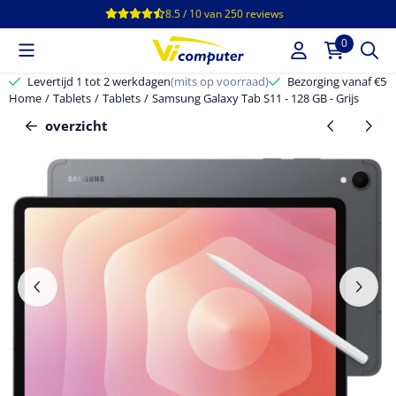
Cookievoorkeuren zijn beschikbaar. Kies instellingen of sta alle c
8.5 / 10
van
250
reviews
0
Levertijd 1 tot 2 werkdagen
(mits op voorraad)
Bezorging vanaf €50,-
Home
/
Tablets
/
Tablets
/
Samsung Galaxy Tab S11 - 128 GB - Grijs
overzicht