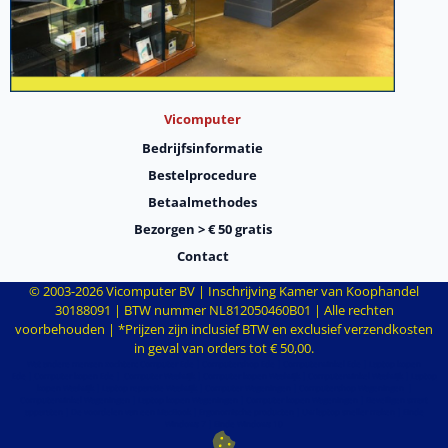
Vicomputer
Bedrijfsinformatie
Bestelprocedure
Betaalmethodes
Bezorgen > € 50 gratis
Contact
© 2003-
2026
Vicomputer BV | Inschrijving Kamer van Koophandel
30188091 | BTW nummer NL812050460B01 | Alle rechten
voorbehouden | *Prijzen zijn inclusief BTW en exclusief verzendkosten
in geval van orders tot € 50,00.
Wat andere mensen zochten:
Computer Ede
|
Computershop Ede
|
Computerwinkel Ede
|
Laptop kopen
Ede
|
Computer kopen Ede
|
Computer Waalwijk
|
Computer kopen Waalwijk
|
Computerwinkel Waalwijk
|
Laptop
kopen Waalwijk
|
Laptop reparatie Waalwijk
|
Computer Wageningen
|
Computershop Wageningen
|
Computerwinkel Wageningen
|
Laptop kopen Wageningen
|
Computer kopen Wageningen
|
Beveiligen smart
apparaten
|
De voordelen van een MacBook
|
Ergonomische producten
|
Uw laptop sneller maken
|
Einde
Windows 7
|
Einde Windows 10