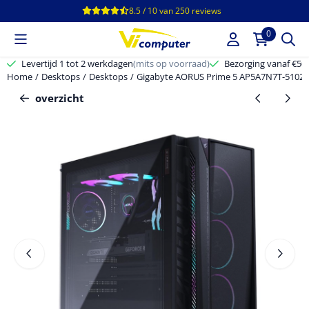
Cookievoorkeuren zijn beschikbaar. Kies instellingen of sta alle c
8.5 / 10
van
250
reviews
0
Levertijd 1 tot 2 werkdagen
(mits op voorraad)
Bezorging vanaf €50,-
Home
/
Desktops
/
Desktops
/
Gigabyte AORUS Prime 5 AP5A7N7T-5102
overzicht