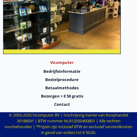
Vicomputer
Bedrijfsinformatie
Bestelprocedure
Betaalmethodes
Bezorgen > € 50 gratis
Contact
© 2003-
2026
Vicomputer BV | Inschrijving Kamer van Koophandel
30188091 | BTW nummer NL812050460B01 | Alle rechten
voorbehouden | *Prijzen zijn inclusief BTW en exclusief verzendkosten
in geval van orders tot € 50,00.